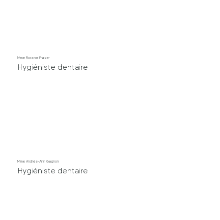
Mme Roxane Fraser
Hygiéniste dentaire
Mme Andrée-Ann Gagnon
Hygiéniste dentaire