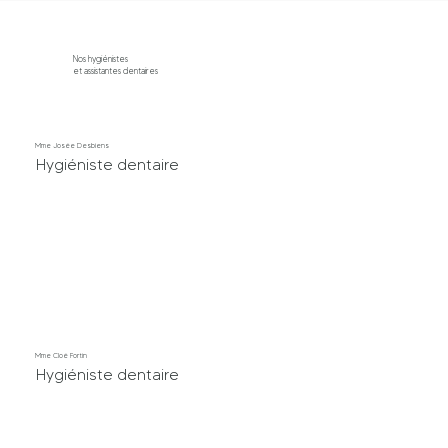
Nos hygiénistes
et assistantes dentaires
Mme Josée Desbiens
Hygiéniste dentaire
Mme Cloé Fortin
Hygiéniste dentaire