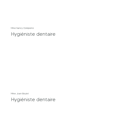
Mme Nancy Dompierre
Hygiéniste dentaire
Mme Joan Boulet
Hygiéniste dentaire