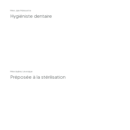
Mme Julie Morissette
Hygiéniste dentaire
Mme Audrey Lévesque
Préposée à la stérilisation