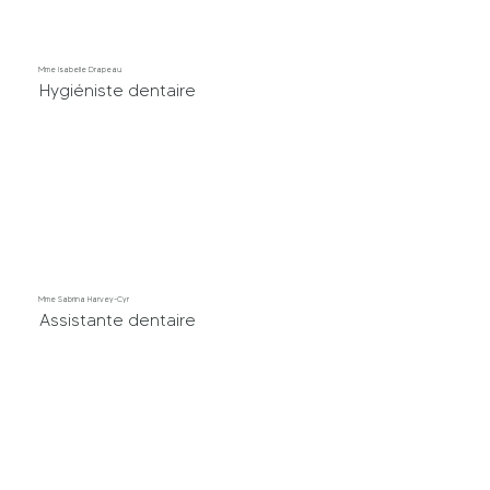
Mme Isabelle Drapeau
Hygiéniste dentaire
Mme Sabrina Harvey-Cyr
Assistante dentaire