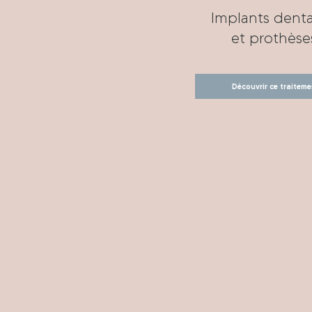
Implants denta
et prothèse
Découvrir ce traiteme