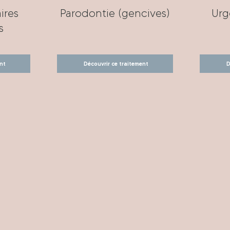
ires
Parodontie (gencives)
Urg
s
nt
Découvrir ce traitement
D