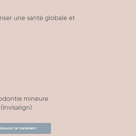
riser une santé globale et
odontie mineure
(Invisalign)
écouvrir ce traitement