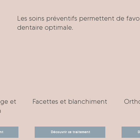
Les soins préventifs permettent de favo
dentaire optimale.
ge et
Facettes et blanchiment
Orth
n
nt
Découvrir ce traitement
D